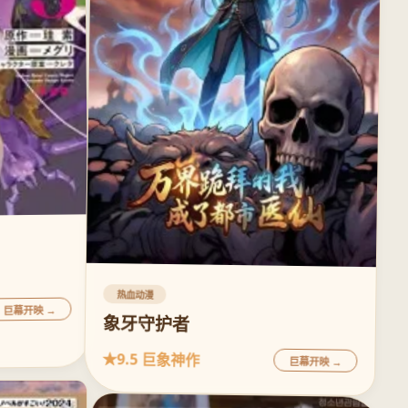
热血动漫
巨幕开映 →
象牙守护者
★9.5 巨象神作
巨幕开映 →