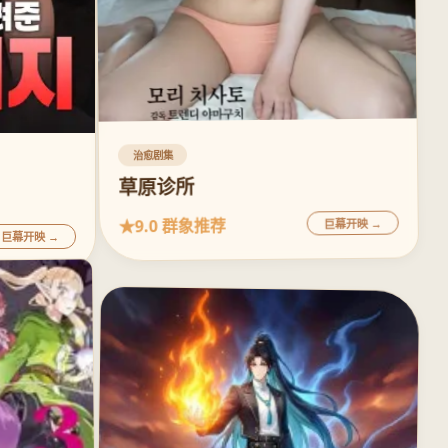
治愈剧集
草原诊所
★9.0 群象推荐
巨幕开映 →
巨幕开映 →