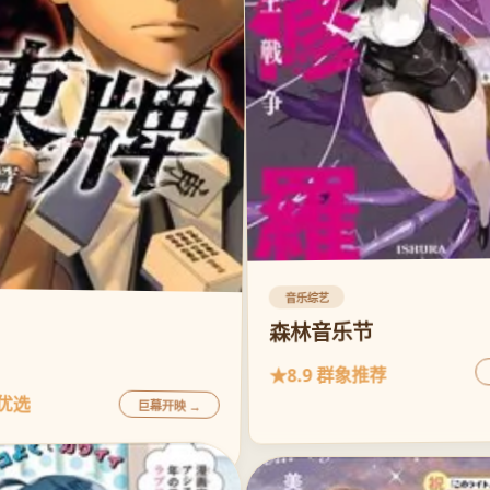
音乐综艺
森林音乐节
★8.9 群象推荐
原优选
巨幕开映 →